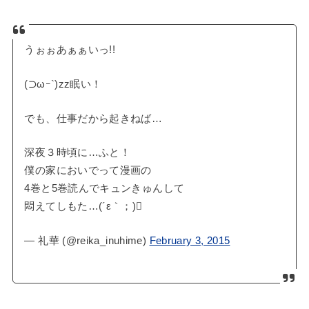
うぉぉあぁぁいっ!!
(⊃ωｰ`)zz眠い！
でも、仕事だから起きねば…
深夜３時頃に…ふと！
僕の家においでって漫画の
4巻と5巻読んでキュンきゅんして
悶えてしもた…(´ε｀；)󾬍
— 礼華 (@reika_inuhime)
February 3, 2015