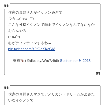
僕家の真野さんがイケメン過ぎて
つら…(´∩ω∩`*)
こんな性格イケメンで顔までイケメンなんてなかなか
おらんやろ…
(つω`*)
心がティンティンするわ←
pic.twitter.com/zJtGeXKeGM
— 蒼猫
(@dlecbtyAWu7z9di)
September 9, 2018
僕家の真野さんマジでアメリカン・ドリームかよみた
いなイケメンで