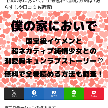
【僕の家においで】全巻無料で読む方法は?あ
らすじや口コミも調査!
ポスト
シェア
はてブ
送る
Pocket
※プロモーションを含みます。