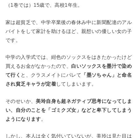
（1巻では）15歳で、高校1年生。
家は超貧乏で、中学卒業後の春休み中に新聞配達のアル
バイトをして家計を助けるほど、親想いの優しい女の子
です。
中学の入学式では、紺色のソックスをはきたかったけど
買えるお金がなかったので、
白いソックスを墨汁で染め
て行く
と、クラスメイトにバレて
「墨ソちゃん」と命名
され貧乏キャラが定着
してしまいます。
そのせいか、
美玲自身も超ネガティブ思考になってしま
い、自分のことを「ゴミクズ女」などと卑下してしまう
ようになります
。
しかし、本人は全く気付いていないが、美玲は見た目は