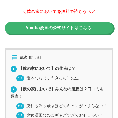
＼僕の家においでを無料で読むなら／
Ameba漫画の公式サイトはこちら!
目次
[
閉じる
]
【僕の家においで】の作者は？
1
優木なち（ゆうきなち）先生
1.1
【僕の家においで】みんなの感想は？口コミを
2
調査！
疲れも吹っ飛ぶほどのキュンが止まらない！
2.1
少女漫画なのにギャグすぎておもしろい！
2.2