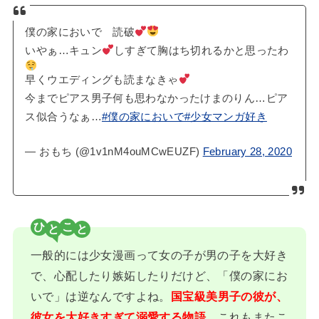
僕の家においで 読破
いやぁ…キュン
しすぎて胸はち切れるかと思ったわ
早くウエディングも読まなきゃ
今までピアス男子何も思わなかったけまのりん…ピア
ス似合うなぁ…
#僕の家においで
#少女マンガ好き
— おもち (@1v1nM4ouMCwEUZF)
February 28, 2020
ひ
こ
一般的には少女漫画って女の子が男の子を大好き
で、心配したり嫉妬したりだけど、「僕の家にお
いで」は逆なんですよね。
国宝級美男子の彼が、
彼女を大好きすぎて溺愛する物語
。これもまたこ