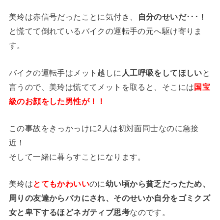
美玲は赤信号だったことに気付き、
自分のせいだ･･･！
と慌てて倒れているバイクの運転手の元へ駆け寄りま
す。
バイクの運転手はメット越しに
人工呼吸をしてほしい
と
言うので、美玲は慌ててメットを取ると、そこには
国宝
級のお顔をした男性が！！
この事故をきっかっけに2人は初対面同士なのに急接
近！
そして一緒に暮らすことになります。
美玲は
とてもかわいい
のに
幼い頃から貧乏だったため、
周りの友達からバカにされ、そのせいか自分をゴミクズ
女と卑下するほどネガティブ思考
なのです。