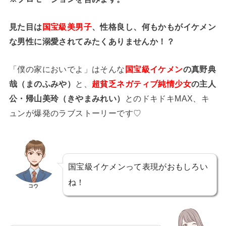
見た目は
国宝級美男子
、性格良し、何もかもがイケメン
な男性に溺愛されてみたくありませんか！？
「僕の家においでよ」はそんな
国宝級イケメン
の真野典
哉（まのふみや）
と、
超貧乏ネガティブ純情少女
の主人
公・帰山美玲（きやまみれい）
とのドキドキMAX、キ
ュンが爆発のラブストーリーです♡
国宝級イケメンって表現がおもしろい
ね！
コウ