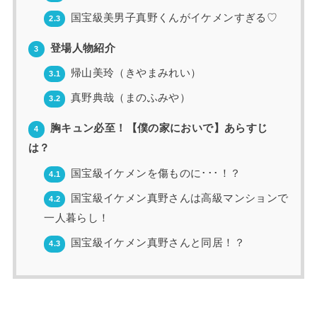
国宝級美男子真野くんがイケメンすぎる♡
2.3
登場人物紹介
3
帰山美玲（きやまみれい）
3.1
真野典哉（まのふみや）
3.2
胸キュン必至！【僕の家においで】あらすじ
4
は？
国宝級イケメンを傷ものに･･･！？
4.1
国宝級イケメン真野さんは高級マンションで
4.2
一人暮らし！
国宝級イケメン真野さんと同居！？
4.3