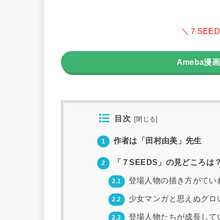
＼７SEE
Ameba漫
目次
[
閉じる
]
作者は「田村由美」先生
1
「７SEEDS」の見どころは
2
登場人物の描き方がてい
2.1
少女マンガと思えぬグロい
2.2
登場人物たちが成長して
2.3