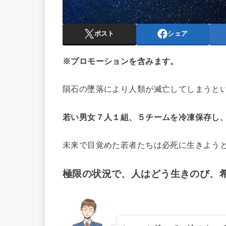
ポスト
シェア
※プロモーションを含みます。
隕石の墜落により人類が滅亡してしまうと
若い男女７人１組、５チームを冷凍保存し、
未来で目覚めた若者たちは必死に生きよう
極限の状況で、人はどう生きのび、希