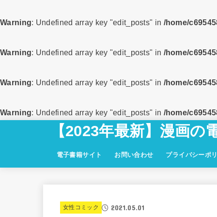
Warning
: Undefined array key "edit_posts" in
/home/c695458
Warning
: Undefined array key "edit_posts" in
/home/c695458
Warning
: Undefined array key "edit_posts" in
/home/c695458
Warning
: Undefined array key "edit_posts" in
/home/c695458
【2023年最新】漫画の
電子書籍サイト
お問い合わせ
プライバシーポ
2021.05.01
女性コミック