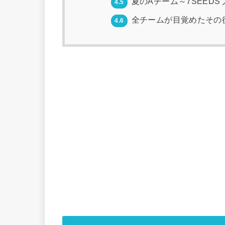
夏のAチーム～7SEED
4.5
全チームが目覚めたその後
4.6